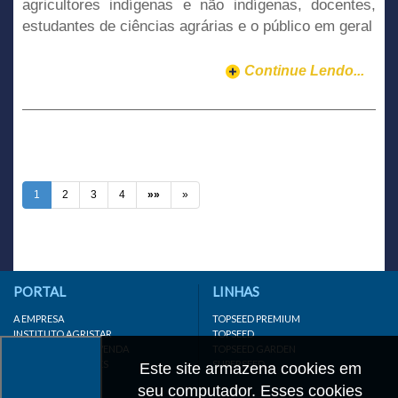
agricultores indígenas e não indígenas, docentes,
estudantes de ciências agrárias e o público em geral
Continue Lendo...
1
2
3
4
»»
»
PORTAL
LINHAS
A EMPRESA
TOPSEED PREMIUM
INSTITUTO AGRISTAR
TOPSEED
DISTRIBUIDOR/REVENDA
TOPSEED GARDEN
LINKS IMPORTANTES
SUPERSEED
Este site armazena cookies em
CADASTRE-SE
seu computador. Esses cookies
MAPA DO SITE