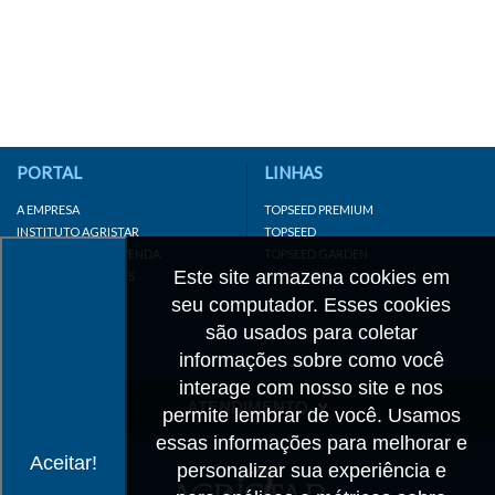
PORTAL
LINHAS
A EMPRESA
TOPSEED PREMIUM
INSTITUTO AGRISTAR
TOPSEED
DISTRIBUIDOR/REVENDA
TOPSEED GARDEN
Este site armazena cookies em
LINKS IMPORTANTES
SUPERSEED
CADASTRE-SE
seu computador. Esses cookies
MAPA DO SITE
são usados para coletar
informações sobre como você
interage com nosso site e nos
ATENDIMENTO
permite lembrar de você. Usamos
essas informações para melhorar e
CONTATO
Aceitar!
personalizar sua experiência e
CADASTRO