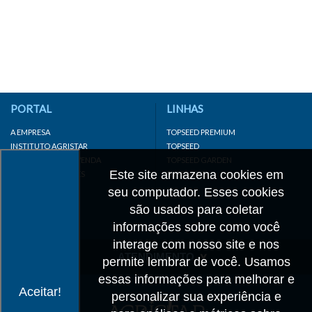
PORTAL
LINHAS
A EMPRESA
TOPSEED PREMIUM
INSTITUTO AGRISTAR
TOPSEED
DISTRIBUIDOR/REVENDA
TOPSEED GARDEN
Este site armazena cookies em
LINKS IMPORTANTES
SUPERSEED
CADASTRE-SE
seu computador. Esses cookies
MAPA DO SITE
são usados para coletar
informações sobre como você
interage com nosso site e nos
ATENDIMENTO
permite lembrar de você. Usamos
essas informações para melhorar e
CONTATO
Aceitar!
personalizar sua experiência e
CADASTRO