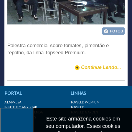
Palestra comercial sobre tomates, pimentão e
repolho, da linha Topseed Premium.
Continue Lendo...
PORTAL
LINHAS
A EMPRESA
TOPSEED PREMIUM
INSTITUTO AGRISTAR
TOPSEED
DISTRIBUIDOR/REVENDA
TOPSEED GARDEN
LINKS IMPORTANTES
SUPERSEED
Este site armazena cookies em
CADASTRE-SE
seu computador. Esses cookies
MAPA DO SITE