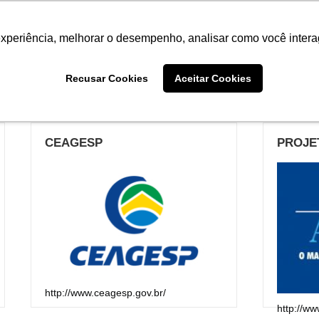
Termo de Conformidade
Informativo
Atendimento/SAC
experiência, melhorar o desempenho, analisar como você intera
AGRISTAR
INSTITUTO
NOT
Recusar Cookies
Aceitar Cookies
CEAGESP
PROJE
http://www.ceagesp.gov.br/
http://ww