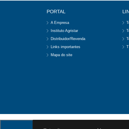
PORTAL
LI
A Empresa
T
Instituto Agristar
T
Distribuidor/Revenda
T
Links importantes
T
Mapa do site