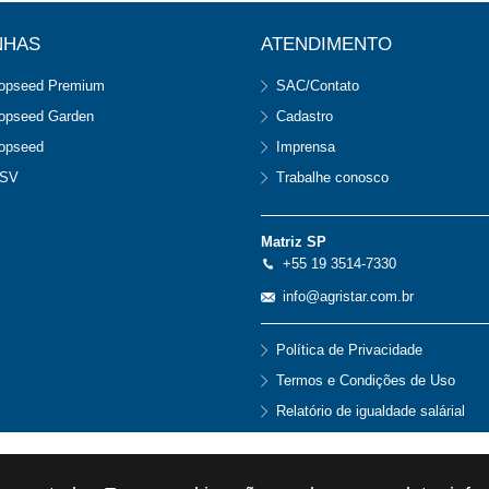
NHAS
ATENDIMENTO
opseed Premium
SAC/Contato
opseed Garden
Cadastro
opseed
Imprensa
SV
Trabalhe conosco
Matriz SP
+55 19 3514-7330
info@agristar.com.br
Política de Privacidade
Termos e Condições de Uso
Relatório de igualdade salárial