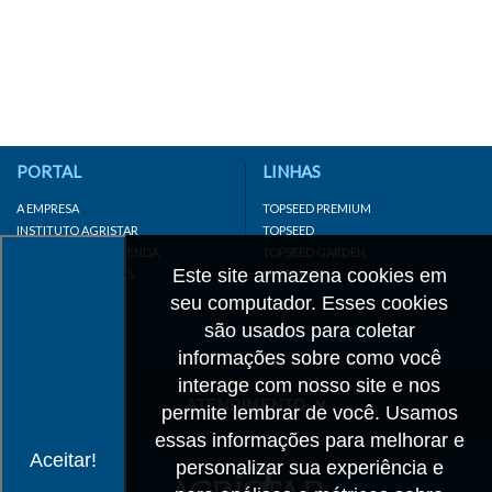
PORTAL
LINHAS
A EMPRESA
TOPSEED PREMIUM
INSTITUTO AGRISTAR
TOPSEED
DISTRIBUIDOR/REVENDA
TOPSEED GARDEN
Este site armazena cookies em
LINKS IMPORTANTES
SUPERSEED
CADASTRE-SE
seu computador. Esses cookies
MAPA DO SITE
são usados para coletar
informações sobre como você
interage com nosso site e nos
ATENDIMENTO
permite lembrar de você. Usamos
essas informações para melhorar e
CONTATO
Aceitar!
personalizar sua experiência e
CADASTRO