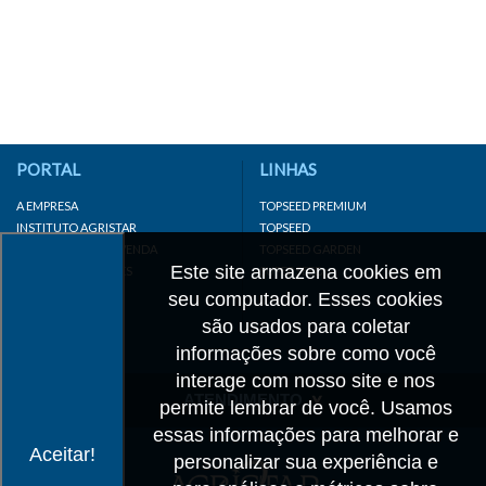
PORTAL
LINHAS
A EMPRESA
TOPSEED PREMIUM
INSTITUTO AGRISTAR
TOPSEED
DISTRIBUIDOR/REVENDA
TOPSEED GARDEN
Este site armazena cookies em
LINKS IMPORTANTES
SUPERSEED
CADASTRE-SE
seu computador. Esses cookies
MAPA DO SITE
são usados para coletar
informações sobre como você
interage com nosso site e nos
ATENDIMENTO
permite lembrar de você. Usamos
essas informações para melhorar e
CONTATO
Aceitar!
personalizar sua experiência e
CADASTRO