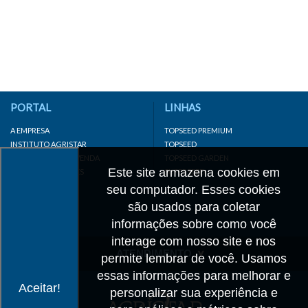
PORTAL
LINHAS
A EMPRESA
TOPSEED PREMIUM
INSTITUTO AGRISTAR
TOPSEED
DISTRIBUIDOR/REVENDA
TOPSEED GARDEN
Este site armazena cookies em
LINKS IMPORTANTES
SUPERSEED
CADASTRE-SE
seu computador. Esses cookies
MAPA DO SITE
são usados para coletar
informações sobre como você
interage com nosso site e nos
ATENDIMENTO
permite lembrar de você. Usamos
essas informações para melhorar e
CONTATO
Aceitar!
personalizar sua experiência e
CADASTRO