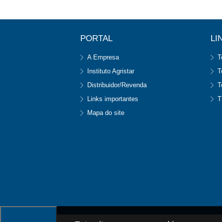
PORTAL
LI
A Empresa
T
Instituto Agristar
T
Distribuidor/Revenda
T
Links importantes
T
Mapa do site