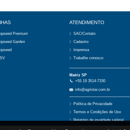
NHAS
ATENDIMENTO
opseed Premium
SAC/Contato
opseed Garden
Cadastro
opseed
Imprensa
SV
Trabalhe conosco
Matriz SP
+55 19 3514-7330
info@agristar.com.br
Política de Privacidade
Termos e Condições de Uso
Relatório de igualdade salárial