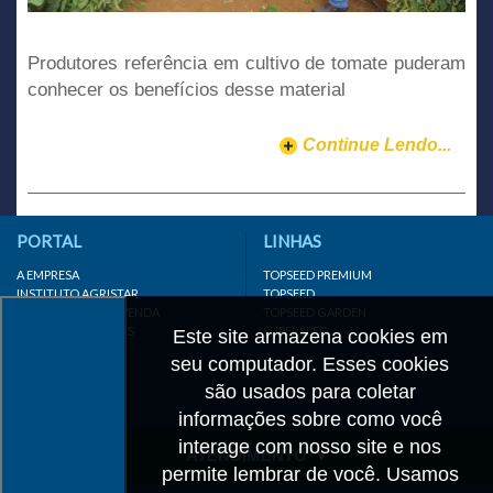
Produtores referência em cultivo de tomate puderam
conhecer os benefícios desse material
Continue Lendo...
PORTAL
LINHAS
A EMPRESA
TOPSEED PREMIUM
INSTITUTO AGRISTAR
TOPSEED
DISTRIBUIDOR/REVENDA
TOPSEED GARDEN
LINKS IMPORTANTES
SUPERSEED
Este site armazena cookies em
CADASTRE-SE
seu computador. Esses cookies
MAPA DO SITE
são usados para coletar
informações sobre como você
interage com nosso site e nos
ATENDIMENTO
permite lembrar de você. Usamos