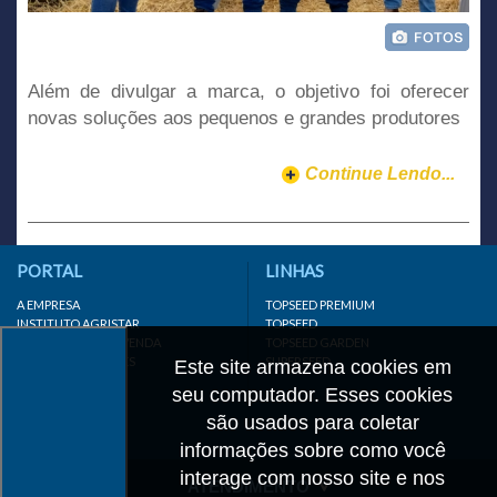
Além de divulgar a marca, o objetivo foi oferecer
novas soluções aos pequenos e grandes produtores
Continue Lendo...
PORTAL
LINHAS
A EMPRESA
TOPSEED PREMIUM
INSTITUTO AGRISTAR
TOPSEED
DISTRIBUIDOR/REVENDA
TOPSEED GARDEN
LINKS IMPORTANTES
SUPERSEED
Este site armazena cookies em
CADASTRE-SE
seu computador. Esses cookies
MAPA DO SITE
são usados para coletar
informações sobre como você
interage com nosso site e nos
ATENDIMENTO