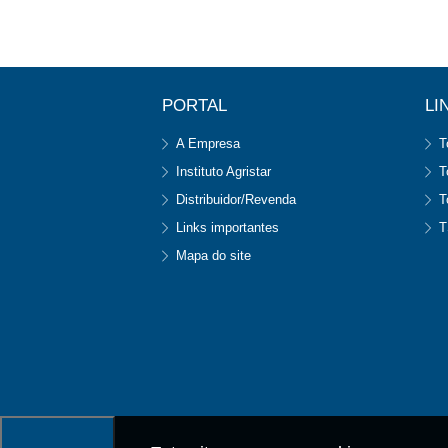
PORTAL
LI
A Empresa
T
Instituto Agristar
T
Distribuidor/Revenda
T
Links importantes
T
Mapa do site