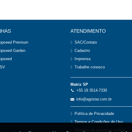
NHAS
ATENDIMENTO
opseed Premium
SAC/Contato
opseed Garden
Cadastro
opseed
Imprensa
SV
Trabalhe conosco
Matriz SP
+55 19 3514-7330
info@agristar.com.br
Política de Privacidade
Termos e Condições de Uso
Relatório de igualdade salárial