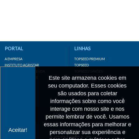
PORTAL
LINHAS
A EMPRESA
TOPSEED PREMIUM
INSTITUTO AGRISTAR
TOPSEED
DISTRIBUIDOR/REVENDA
TOPSEED GARDEN
Este site armazena cookies em
LINKS IMPORTANTES
SUPERSEED
CADASTRE-SE
seu computador. Esses cookies
MAPA DO SITE
são usados para coletar
informações sobre como você
interage com nosso site e nos
ATENDIMENTO
permite lembrar de você. Usamos
essas informações para melhorar e
CONTATO
Aceitar!
personalizar sua experiência e
CADASTRO