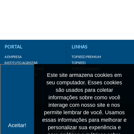
PORTAL
LINHAS
A EMPRESA
TOPSEED PREMIUM
INSTITUTO AGRISTAR
TOPSEED
DISTRIBUIDOR/REVENDA
TOPSEED GARDEN
Este site armazena cookies em
LINKS IMPORTANTES
SUPERSEED
CADASTRE-SE
seu computador. Esses cookies
MAPA DO SITE
são usados para coletar
informações sobre como você
interage com nosso site e nos
ATENDIMENTO
permite lembrar de você. Usamos
essas informações para melhorar e
CONTATO
Aceitar!
personalizar sua experiência e
CADASTRO