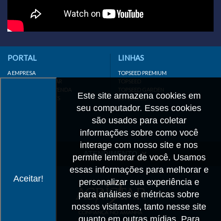
PORTAL
LINHAS
A EMPRESA
TOPSEED PREMIUM
INSTITUTO AGRISTAR
TOPSEED
DISTRIBUIDOR/REVENDA
TOPSEED GARDEN
Este site armazena cookies em
LINKS IMPORTANTES
SUPERSEED
seu computador. Esses cookies
CADASTRE-SE
MAPA DO SITE
são usados para coletar
informações sobre como você
interage com nosso site e nos
ATENDIMENTO
permite lembrar de você. Usamos
essas informações para melhorar e
CONTATO
Aceitar!
personalizar sua experiência e
CADASTRO
para análises e métricas sobre
IMPRENSA
nossos visitantes, tanto nesse site
TRABALHE CONOSCO
quanto em outras mídias. Para