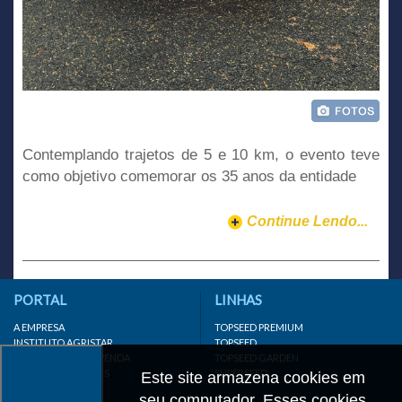
Contemplando trajetos de 5 e 10 km, o evento teve
como objetivo comemorar os 35 anos da entidade
Continue Lendo...
PORTAL
LINHAS
A EMPRESA
TOPSEED PREMIUM
INSTITUTO AGRISTAR
TOPSEED
DISTRIBUIDOR/REVENDA
TOPSEED GARDEN
LINKS IMPORTANTES
SUPERSEED
Este site armazena cookies em
CADASTRE-SE
seu computador. Esses cookies