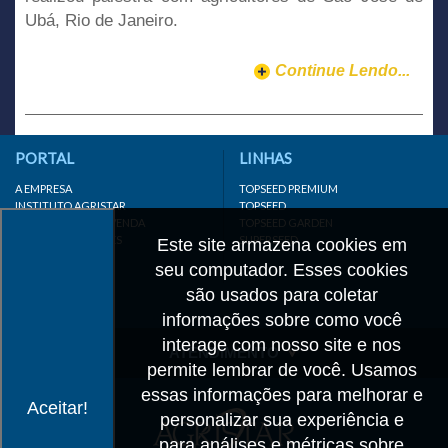
Ubá, Rio de Janeiro.
Continue Lendo...
PORTAL
LINHAS
A EMPRESA
TOPSEED PREMIUM
INSTITUTO AGRISTAR
TOPSEED
DISTRIBUIDOR/REVENDA
TOPSEED GARDEN
LINKS IMPORTANTES
SUPERSEED
Este site armazena cookies em
CADASTRE-SE
seu computador. Esses cookies
MAPA DO SITE
são usados para coletar
informações sobre como você
interage com nosso site e nos
ATENDIMENTO
permite lembrar de você. Usamos
CONTATO
essas informações para melhorar e
Aceitar!
personalizar sua experiência e
CADASTRO
para análises e métricas sobre
IMPRENSA