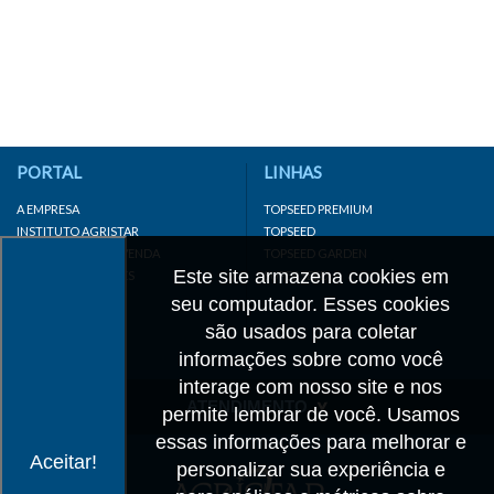
PORTAL
LINHAS
A EMPRESA
TOPSEED PREMIUM
INSTITUTO AGRISTAR
TOPSEED
DISTRIBUIDOR/REVENDA
TOPSEED GARDEN
Este site armazena cookies em
LINKS IMPORTANTES
SUPERSEED
CADASTRE-SE
seu computador. Esses cookies
MAPA DO SITE
são usados para coletar
informações sobre como você
interage com nosso site e nos
ATENDIMENTO
permite lembrar de você. Usamos
essas informações para melhorar e
CONTATO
Aceitar!
personalizar sua experiência e
CADASTRO