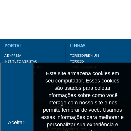
PORTAL
LINHAS
A EMPRESA
TOPSEED PREMIUM
INSTITUTO AGRISTAR
TOPSEED
DISTRIBUIDOR/REVENDA
TOPSEED GARDEN
Este site armazena cookies em
LINKS IMPORTANTES
SUPERSEED
CADASTRE-SE
seu computador. Esses cookies
MAPA DO SITE
são usados para coletar
informações sobre como você
interage com nosso site e nos
ATENDIMENTO
permite lembrar de você. Usamos
essas informações para melhorar e
CONTATO
Aceitar!
personalizar sua experiência e
CADASTRO