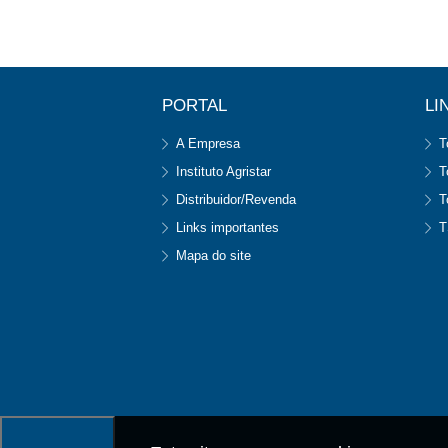
PORTAL
LI
A Empresa
T
Instituto Agristar
T
Distribuidor/Revenda
T
Links importantes
T
Mapa do site