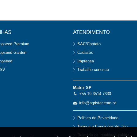
NHAS
ATENDIMENTO
opseed Premium
SAC/Contato
opseed Garden
Cadastro
opseed
Imprensa
SV
Trabalhe conosco
Matriz SP
+55 19 3514-7330
info@agristar.com.br
Política de Privacidade
Termos e Condições de Uso
Relatório de igualdade salárial