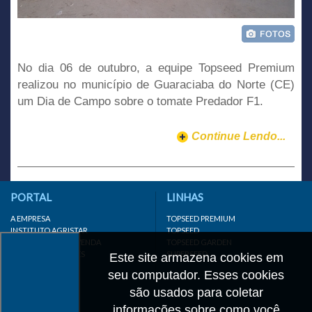
No dia 06 de outubro, a equipe Topseed Premium
realizou no município de Guaraciaba do Norte (CE)
um Dia de Campo sobre o tomate Predador F1.
Continue Lendo...
PORTAL
LINHAS
A EMPRESA
TOPSEED PREMIUM
INSTITUTO AGRISTAR
TOPSEED
DISTRIBUIDOR/REVENDA
TOPSEED GARDEN
LINKS IMPORTANTES
SUPERSEED
Este site armazena cookies em
CADASTRE-SE
seu computador. Esses cookies
MAPA DO SITE
são usados para coletar
informações sobre como você