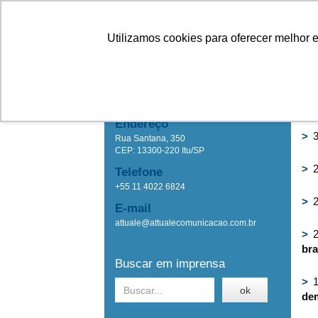
Linhas
Conheça a Agristar
Utilizamos cookies para oferecer melhor 
IMPRENSA
Ho
Attuale Comunicação
Endereço
>
3
Rua Santana, 350
CEP: 13300-220 Itu/SP
>
2
Telefone
+55 11 4022 6824
>
2
E-mail
attuale@attualecomunicacao.com.br
>
2
bra
Buscar em imprensa
>
1
ok
dem