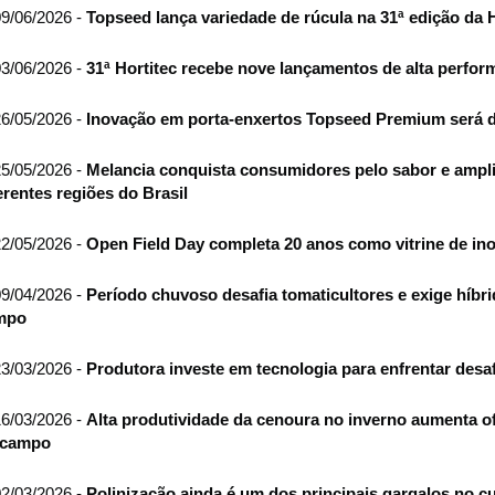
9/06/2026 -
Topseed lança variedade de rúcula na 31ª edição da H
3/06/2026 -
31ª Hortitec recebe nove lançamentos de alta perf
6/05/2026 -
Inovação em porta-enxertos Topseed Premium será d
5/05/2026 -
Melancia conquista consumidores pelo sabor e ampl
erentes regiões do Brasil
2/05/2026 -
Open Field Day completa 20 anos como vitrine de ino
9/04/2026 -
Período chuvoso desafia tomaticultores e exige híbr
mpo
3/03/2026 -
Produtora investe em tecnologia para enfrentar desaf
6/03/2026 -
Alta produtividade da cenoura no inverno aumenta of
 campo
2/03/2026 -
Polinização ainda é um dos principais gargalos no c