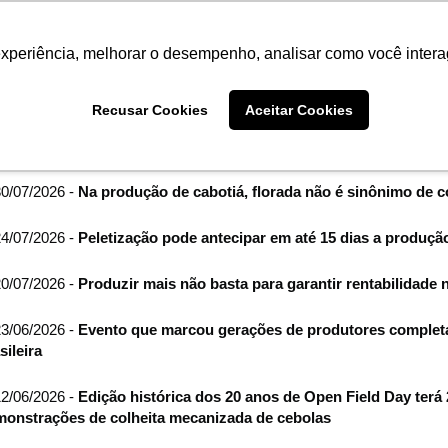
Termo de Conformidade
Informativo
Atendimento/SAC
experiência, melhorar o desempenho, analisar como você intera
AGRISTAR
INSTITUTO
NOT
Recusar Cookies
Aceitar Cookies
me
Imprensa
0/07/2026 -
Na produção de cabotiá, florada não é sinônimo de c
4/07/2026 -
Peletização pode antecipar em até 15 dias a produç
0/07/2026 -
Produzir mais não basta para garantir rentabilidade 
3/06/2026 -
Evento que marcou gerações de produtores completa
sileira
2/06/2026 -
Edição histórica dos 20 anos de Open Field Day terá 2
onstrações de colheita mecanizada de cebolas