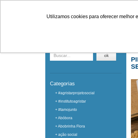
Linhas
Conheça a Agristar
Utilizamos cookies para oferecer melhor 
NOTÍCIAS
Buscar em notícias
Ho
ok
P
S
Categorias
+ #agristarprojetosocial
+ #institutoagristar
+ #tamojunto
+ Abóbora
+ Abobrinha Flora
+ ação social