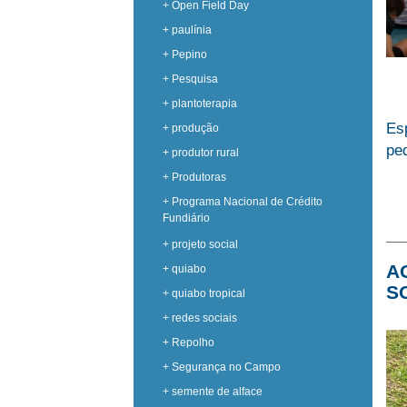
+ Open Field Day
+ paulínia
+ Pepino
+ Pesquisa
+ plantoterapia
Es
+ produção
pe
+ produtor rural
+ Produtoras
+ Programa Nacional de Crédito
Fundiário
+ projeto social
A
+ quiabo
S
+ quiabo tropical
+ redes sociais
+ Repolho
+ Segurança no Campo
+ semente de alface