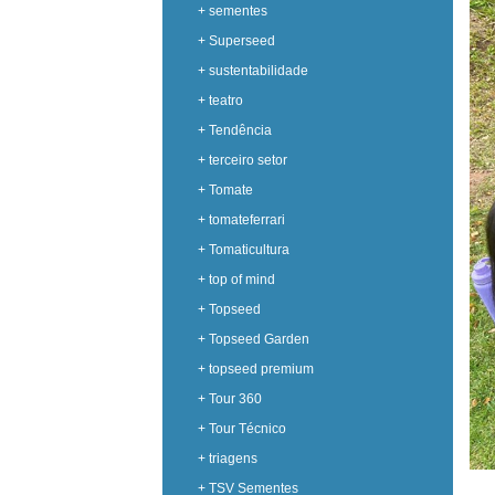
+ sementes
+ Superseed
+ sustentabilidade
+ teatro
+ Tendência
+ terceiro setor
+ Tomate
+ tomateferrari
+ Tomaticultura
+ top of mind
+ Topseed
+ Topseed Garden
+ topseed premium
+ Tour 360
+ Tour Técnico
+ triagens
+ TSV Sementes