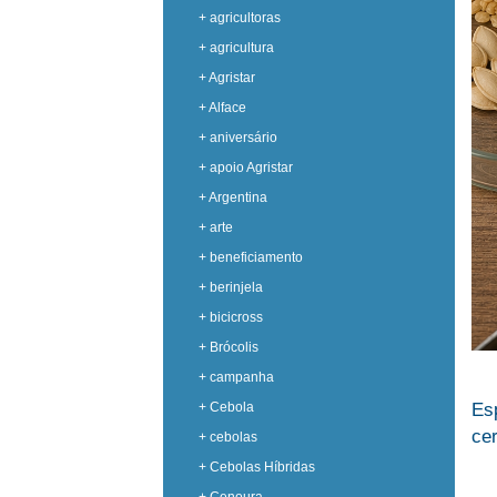
+ agricultoras
+ agricultura
+ Agristar
+ Alface
+ aniversário
+ apoio Agristar
+ Argentina
+ arte
+ beneficiamento
+ berinjela
+ bicicross
+ Brócolis
+ campanha
Es
+ Cebola
cer
+ cebolas
+ Cebolas Híbridas