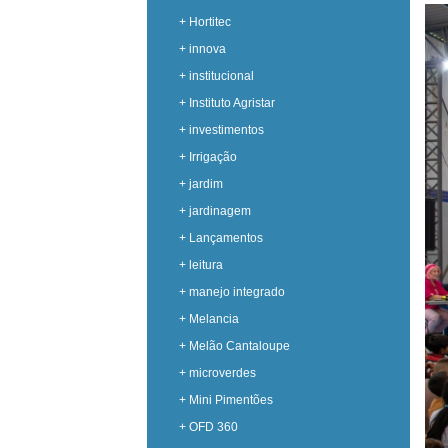
+ Hortitec
+ innova
+ institucional
+ Instituto Agristar
+ investimentos
+ Irrigação
+ jardim
+ jardinagem
+ Lançamentos
+ leitura
+ manejo integrado
+ Melancia
+ Melão Cantaloupe
+ microverdes
+ Mini Pimentões
+ OFD 360