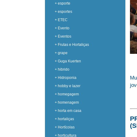
+ esporte
+ esportes
+ ETEC
+ Evento
+ Eventos
+ Frutas e Hortaliças
+ grape
+ Guga Kuerten
+ hibrido
Mu
+ Hidroponia
jo
+ hobby e lazer
+ homegagem
+ homenagem
+ horta em casa
P
+ hortaliças
(
+ Hortícolas
+ horticultura