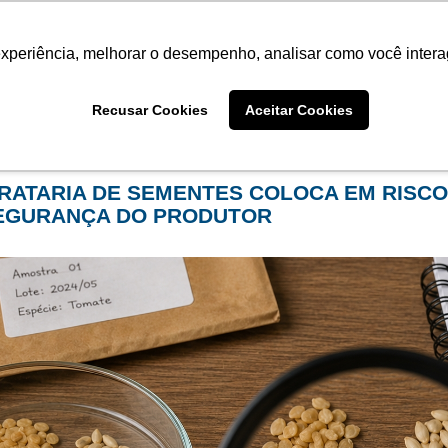
Termo de Conformidade
Informativo
Atendimento/SAC
experiência, melhorar o desempenho, analisar como você intera
AGRISTAR
INSTITUTO
NOT
Recusar Cookies
Aceitar Cookies
me
Notícias
IRATARIA DE SEMENTES COLOCA EM RISCO
EGURANÇA DO PRODUTOR