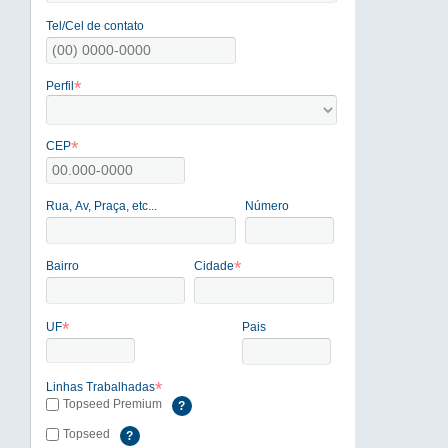
Tel/Cel de contato
*
Perfil
*
CEP
Rua, Av, Praça, etc...
Número
*
Bairro
Cidade
*
UF
Pais
*
Linhas Trabalhadas
Topseed Premium
?
Topseed
?