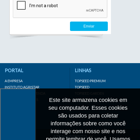
Enviar
PORTAL
LINHAS
A EMPRESA
TOPSEED PREMIUM
INSTITUTO AGRISTAR
TOPSEED
DISTRIBUIDOR/REVENDA
TOPSEED GARDEN
Este site armazena cookies em
LINKS IMPORTANTES
SUPERSEED
CADASTRE-SE
seu computador. Esses cookies
MAPA DO SITE
são usados para coletar
informações sobre como você
interage com nosso site e nos
ATENDIMENTO
permite lembrar de você. Usamos