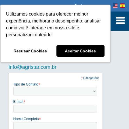
ATENDIMENTO
Onde comprar
Utilizamos cookies para oferecer melhor
experiência, melhorar o desempenho, analisar
como você interage em nosso site e
personalizar conteúdo.
Recusar Cookies
Aceitar Cookies
SAC/CONTATO
info@agristar.com.br
(
) Obrigatório
*
*
Tipo de Contato
*
E-mail
*
Nome Completo