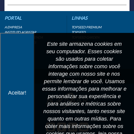
PORTAL
LINHAS
A EMPRESA
TOPSEED PREMIUM
INSTITUTO AGRISTAR
TOPSEED
DISTRIBUIDOR/REVENDA
TOPSEED GARDEN
LINKS IMPORTANTES
SUPERSEED
Este site armazena cookies em
CADASTRE-SE
seu computador. Esses cookies
MAPA DO SITE
são usados para coletar
informações sobre como você
interage com nosso site e nos
ATENDIMENTO
permite lembrar de você. Usamos
CONTATO
essas informações para melhorar e
Aceitar!
personalizar sua experiência e
CADASTRO
para análises e métricas sobre
IMPRENSA
nossos visitantes, tanto nesse site
TRABALHE CONOSCO
quanto em outras mídias. Para
obter mais informações sobre os
Matriz SP
cookies que usamos, leia nossa