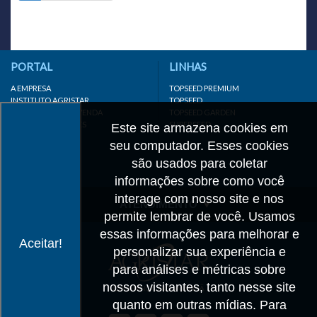
PORTAL
LINHAS
A EMPRESA
TOPSEED PREMIUM
INSTITUTO AGRISTAR
TOPSEED
DISTRIBUIDOR/REVENDA
TOPSEED GARDEN
LINKS IMPORTANTES
SUPERSEED
Este site armazena cookies em
CADASTRE-SE
seu computador. Esses cookies
MAPA DO SITE
são usados para coletar
informações sobre como você
interage com nosso site e nos
ATENDIMENTO
permite lembrar de você. Usamos
CONTATO
essas informações para melhorar e
Aceitar!
personalizar sua experiência e
CADASTRO
para análises e métricas sobre
IMPRENSA
nossos visitantes, tanto nesse site
TRABALHE CONOSCO
quanto em outras mídias. Para