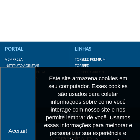
PORTAL
LINHAS
A EMPRESA
TOPSEED PREMIUM
INSTITUTO AGRISTAR
TOPSEED
DISTRIBUIDOR/REVENDA
TOPSEED GARDEN
Este site armazena cookies em
LINKS IMPORTANTES
SUPERSEED
CADASTRE-SE
seu computador. Esses cookies
MAPA DO SITE
são usados para coletar
informações sobre como você
interage com nosso site e nos
ATENDIMENTO
permite lembrar de você. Usamos
essas informações para melhorar e
CONTATO
Aceitar!
personalizar sua experiência e
CADASTRO