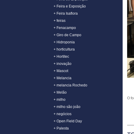
+ Feira e Exposição
+ Feira Isaflora
+ feiras
+ Fenacampo
+ Giro de Campo
+ Hidroponia
+ horticultura
+ Hortitec
+ inovação
+ Mascot
+ Melancia
+ melancia Rochedo
+ Melão
O fo
+ milho
+ milho são joão
+ negócios
+ Open Field Day
+ Palesta