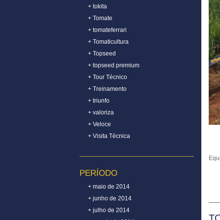
+ tokita
+ Tomate
+ tomateferrari
+ Tomaticultura
+ Topseed
+ topseed premium
+ Tour Técnico
+ Treinamento
+ triunfo
+ valoriza
+ Veloce
+ Visita Técnica
Equ
PERÍODO
+ maio de 2014
+ junho de 2014
+ julho de 2014
TO