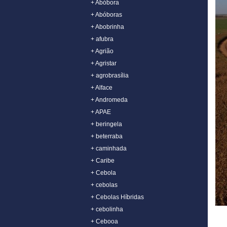
+ Abóbora
+ Abóboras
+ Abobrinha
+ afubra
+ Agrião
+ Agristar
+ agrobrasília
+ Alface
+ Andromeda
+ APAE
+ beringela
+ beterraba
+ caminhada
+ Caribe
+ Cebola
+ cebolas
+ Cebolas Híbridas
+ cebolinha
+ Cebooa