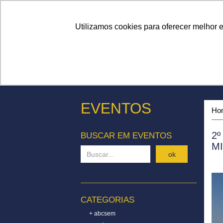
Linhas
Conheça a Agristar
Utilizamos cookies para oferecer melhor 
EVENTOS
Ho
2
BUSCAR EM EVENTOS
M
ok
CATEGORIAS
+ abcsem