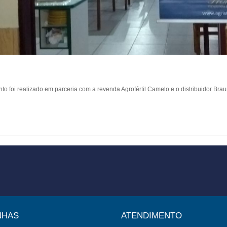
to foi realizado em parceria com a revenda Agrofértil Camelo e o distribuidor Brau
NHAS
ATENDIMENTO