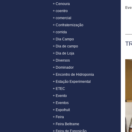
+ Cenoura
Eve
+ coentro
+ comercial
+ Confraternização
+ corrida
+ Dia Campo
T
+ Dia de campo
+ Dia de Loja
+ Diversos
+ Dominador
+ Encontro de Hidroponia
+ Estação Experimental
+ ETEC
+ Evento
+ Eventos
+ Expofruit
+ Feira
+ Feira Beltrame
+ Feira de Exposição