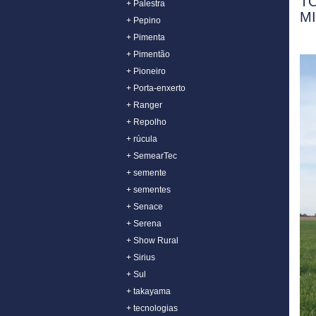
T
+ Palestra
M
+ Pepino
+ Pimenta
+ Pimentão
+ Pioneiro
+ Porta-enxerto
+ Ranger
+ Repolho
+ rúcula
+ SemearTec
+ semente
+ sementes
+ Senace
+ Serena
+ Show Rural
+ Sirius
+ Sul
+ takayama
+ tecnologias