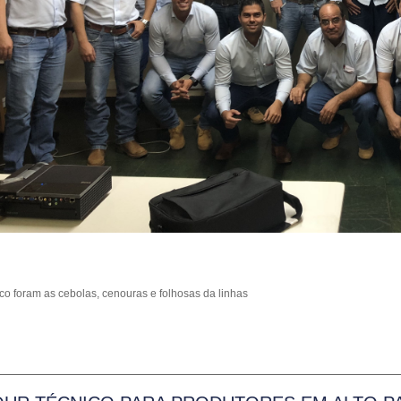
co foram as cebolas, cenouras e folhosas da linhas