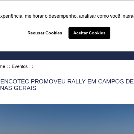
Termo de Conformidade
Informativo
Atendimento/SAC
experiência, melhorar o desempenho, analisar como você intera
A LINHA
PRODUTOS
ONDE COMPRAR
DEPOIME
Recusar Cookies
Aceitar Cookies
ONDE COMPRAR
me
Eventos
º ENCOTEC PROMOVEU RALLY EM CAMPOS DE
INAS GERAIS