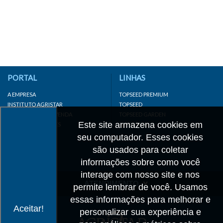
PORTAL
LINHAS
A EMPRESA
TOPSEED PREMIUM
INSTITUTO AGRISTAR
TOPSEED
DISTRIBUIDOR/REVENDA
TOPSEED GARDEN
Este site armazena cookies em
LINKS IMPORTANTES
SUPERSEED
CADASTRE-SE
seu computador. Esses cookies
MAPA DO SITE
são usados para coletar
informações sobre como você
interage com nosso site e nos
ATENDIMENTO
permite lembrar de você. Usamos
essas informações para melhorar e
CONTATO
Aceitar!
personalizar sua experiência e
CADASTRO