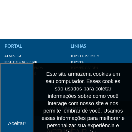
PORTAL
LINHAS
A EMPRESA
TOPSEED PREMIUM
INSTITUTO AGRISTAR
TOPSEED
DISTRIBUIDOR/REVENDA
TOPSEED GARDEN
Este site armazena cookies em
LINKS IMPORTANTES
SUPERSEED
CADASTRE-SE
seu computador. Esses cookies
MAPA DO SITE
são usados para coletar
informações sobre como você
interage com nosso site e nos
ATENDIMENTO
permite lembrar de você. Usamos
essas informações para melhorar e
CONTATO
Aceitar!
personalizar sua experiência e
CADASTRO