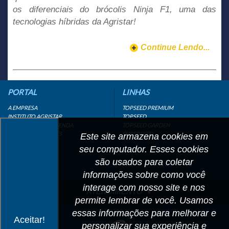
os diferenciais do brócolis Ninja F1, uma das
tecnologias híbridas da Agristar!
Continue Lendo...
PORTAL
LINHAS
A EMPRESA
TOPSEED PREMIUM
INSTITUTO AGRISTAR
TOPSEED
DISTRIBUIDOR/REVENDA
TOPSEED GARDEN
LINKS IMPORTANTES
SUPERSEED
Este site armazena cookies em
CADASTRE-SE
seu computador. Esses cookies
MAPA DO SITE
são usados para coletar
informações sobre como você
interage com nosso site e nos
ATENDIMENTO
permite lembrar de você. Usamos
CONTATO
essas informações para melhorar e
Aceitar!
personalizar sua experiência e
CADASTRO