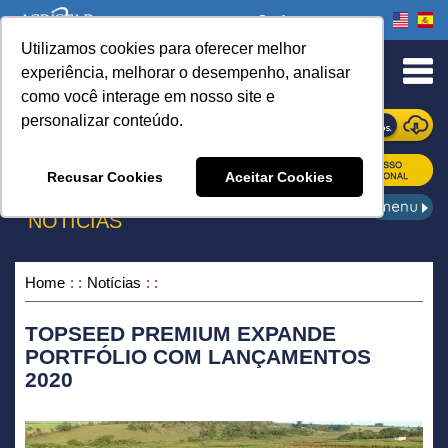
Onde comprar
Utilizamos cookies para oferecer melhor
urn to Content
experiência, melhorar o desempenho, analisar
como você interage em nosso site e
personalizar conteúdo.
ONDE COMPRAR
Recusar Cookies
Aceitar Cookies
NOTÍCIAS
Home
Notícias
TOPSEED PREMIUM EXPANDE
PORTFÓLIO COM LANÇAMENTOS
2020