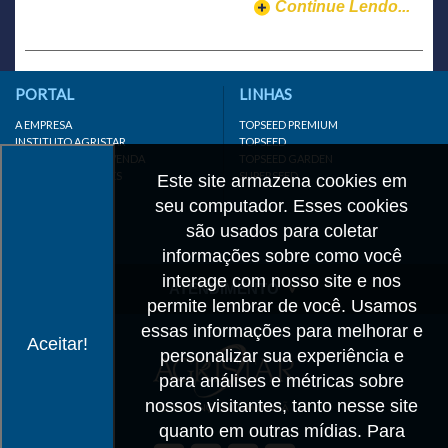
Continue Lendo...
PORTAL
LINHAS
A EMPRESA
TOPSEED PREMIUM
INSTITUTO AGRISTAR
TOPSEED
DISTRIBUIDOR/REVENDA
TOPSEED GARDEN
LINKS IMPORTANTES
SUPERSEED
Este site armazena cookies em
CADASTRE-SE
seu computador. Esses cookies
MAPA DO SITE
são usados para coletar
informações sobre como você
interage com nosso site e nos
ATENDIMENTO
permite lembrar de você. Usamos
CONTATO
essas informações para melhorar e
Aceitar!
personalizar sua experiência e
CADASTRO
para análises e métricas sobre
IMPRENSA
nossos visitantes, tanto nesse site
TRABALHE CONOSCO
quanto em outras mídias. Para