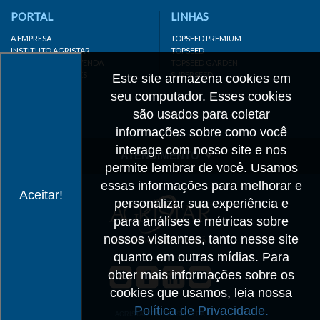
PORTAL
LINHAS
A EMPRESA
TOPSEED PREMIUM
INSTITUTO AGRISTAR
TOPSEED
DISTRIBUIDOR/REVENDA
TOPSEED GARDEN
LINKS IMPORTANTES
SUPERSEED
Este site armazena cookies em
CADASTRE-SE
seu computador. Esses cookies
MAPA DO SITE
são usados para coletar
informações sobre como você
interage com nosso site e nos
ATENDIMENTO
permite lembrar de você. Usamos
CONTATO
essas informações para melhorar e
Aceitar!
personalizar sua experiência e
CADASTRO
para análises e métricas sobre
IMPRENSA
nossos visitantes, tanto nesse site
TRABALHE CONOSCO
quanto em outras mídias. Para
obter mais informações sobre os
Matriz SP
cookies que usamos, leia nossa
+55 19 3514-7330
Política de Privacidade.
info@agristar.com.br
AGRISTAR DO BRASIL LTDA