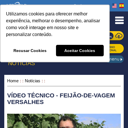
Onde comprar
Utilizamos cookies para oferecer melhor
urn to Content
experiência, melhorar o desempenho, analisar
como você interage em nosso site e
personalizar conteúdo.
ONDE COMPRAR
Recusar Cookies
Aceitar Cookies
NOTÍCIAS
Home
Notícias
VÍDEO TÉCNICO - FEIJÃO-DE-VAGEM
VERSALHES