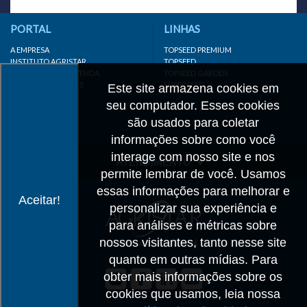
PORTAL
LINHAS
A EMPRESA
TOPSEED PREMIUM
INSTITUTO AGRISTAR
TOPSEED
DISTRIBUIDOR/REVENDA
TOPSEED GARDEN
LINKS IMPORTANTES
SUPERSEED
Este site armazena cookies em
CADASTRE-SE
seu computador. Esses cookies
MAPA DO SITE
são usados para coletar
informações sobre como você
interage com nosso site e nos
ATENDIMENTO
permite lembrar de você. Usamos
CONTATO
essas informações para melhorar e
Aceitar!
personalizar sua experiência e
CADASTRO
para análises e métricas sobre
IMPRENSA
nossos visitantes, tanto nesse site
TRABALHE CONOSCO
quanto em outras mídias. Para
obter mais informações sobre os
Matriz SP
cookies que usamos, leia nossa
+55 19 3514-7330