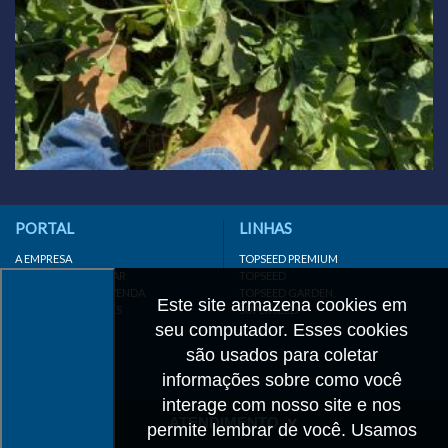
PORTAL
LINHAS
A EMPRESA
TOPSEED PREMIUM
INSTITUTO AGRISTAR
TOPSEED
DISTRIBUIDOR/REVENDA
TOPSEED GARDEN
Este site armazena cookies em
LINKS IMPORTANTES
SUPERSEED
seu computador. Esses cookies
CADASTRE-SE
MAPA DO SITE
são usados para coletar
informações sobre como você
interage com nosso site e nos
ATENDIMENTO
permite lembrar de você. Usamos