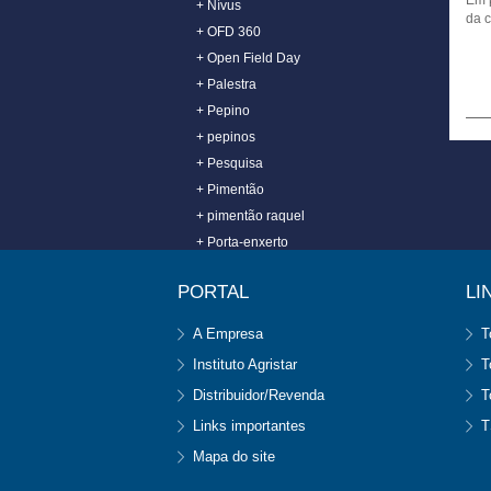
Em p
+ Nívus
da c
+ OFD 360
+ Open Field Day
+ Palestra
+ Pepino
+ pepinos
+ Pesquisa
+ Pimentão
+ pimentão raquel
+ Porta-enxerto
+ quiabo
PORTAL
LI
+ quiabo tropical
+ Repolho
A Empresa
T
+ Rio Grande do Sul
Instituto Agristar
T
+ Rúcula
Distribuidor/Revenda
T
+ semente
Links importantes
T
+ semente de abóbora
+ sementes
Mapa do site
+ Show Rural