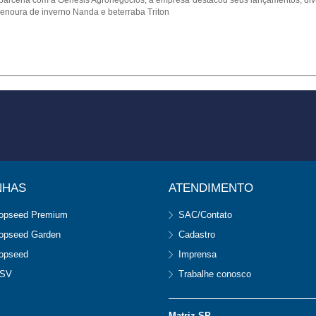
arceria com a Gênesis Agronegócios, a empresa destacou seus lançamentos, divul
enoura de inverno Nanda e beterraba Triton
NHAS
ATENDIMENTO
opseed Premium
SAC/Contato
opseed Garden
Cadastro
opseed
Imprensa
SV
Trabalhe conosco
Matriz SP