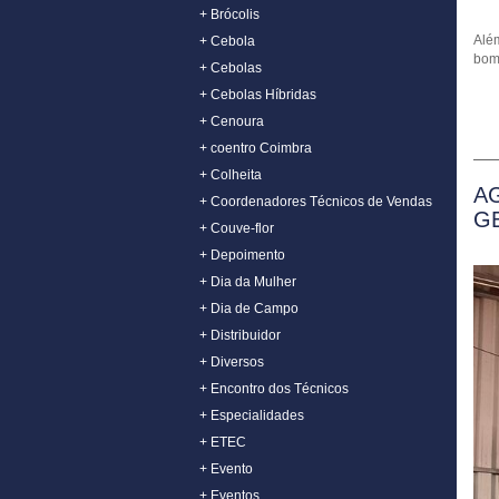
+ Brócolis
Além
+ Cebola
bom
+ Cebolas
+ Cebolas Híbridas
+ Cenoura
+ coentro Coimbra
+ Colheita
A
+ Coordenadores Técnicos de Vendas
G
+ Couve-flor
+ Depoimento
+ Dia da Mulher
+ Dia de Campo
+ Distribuidor
+ Diversos
+ Encontro dos Técnicos
+ Especialidades
+ ETEC
+ Evento
+ Eventos