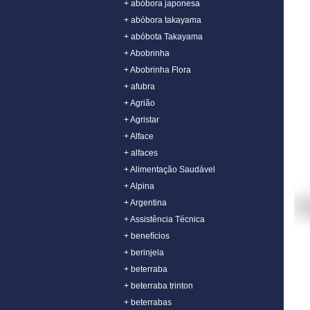
+ abóbora japonesa
+ abóbora takayama
+ abóbota Takayama
+ Abobrinha
+ Abobrinha Flora
+ afubra
+ Agrião
+ Agristar
+ Alface
+ alfaces
+ Alimentação Saudável
+ Alpina
+ Argentina
+ Assistência Técnica
+ benefícios
+ berinjela
+ beterraba
+ beterraba trinton
+ beterrabas