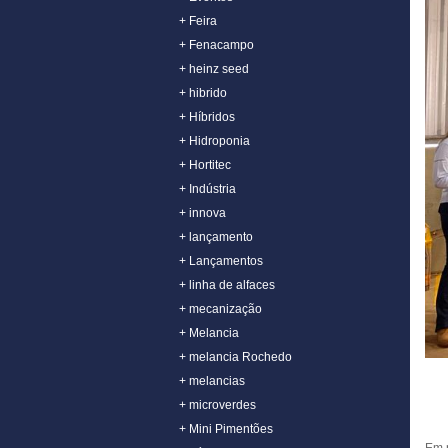
+ Feira
+ Fenacampo
+ heinz seed
+ hibrido
+ Híbridos
+ Hidroponia
+ Hortitec
+ Indústria
+ innova
+ lançamento
+ Lançamentos
+ linha de alfaces
+ mecanização
+ Melancia
+ melancia Rochedo
+ melancias
+ microverdes
+ Mini Pimentões