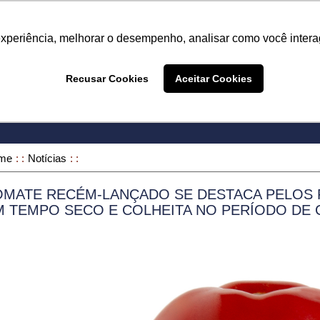
Termo de Conformidade
Informativo
Atendimento/SAC
experiência, melhorar o desempenho, analisar como você intera
A LINHA
PRODUTOS
ONDE COMPRAR
DEPOIME
Recusar Cookies
Aceitar Cookies
ONDE COMPRAR
me
Notícias
OMATE RECÉM-LANÇADO SE DESTACA PELOS 
M TEMPO SECO E COLHEITA NO PERÍODO DE 