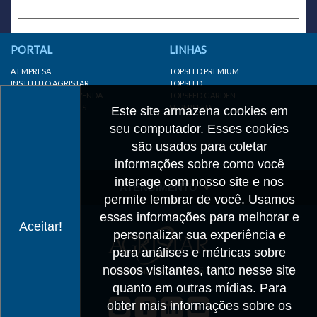
PORTAL
LINHAS
A EMPRESA
TOPSEED PREMIUM
INSTITUTO AGRISTAR
TOPSEED
DISTRIBUIDOR/REVENDA
TOPSEED GARDEN
LINKS IMPORTANTES
SUPERSEED
Este site armazena cookies em
CADASTRE-SE
seu computador. Esses cookies
MAPA DO SITE
são usados para coletar
informações sobre como você
interage com nosso site e nos
ATENDIMENTO
permite lembrar de você. Usamos
CONTATO
essas informações para melhorar e
Aceitar!
personalizar sua experiência e
CADASTRO
para análises e métricas sobre
IMPRENSA
nossos visitantes, tanto nesse site
TRABALHE CONOSCO
quanto em outras mídias. Para
obter mais informações sobre os
Matriz SP