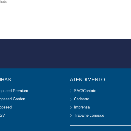
 todo
NHAS
ATENDIMENTO
opseed Premium
SAC/Contato
opseed Garden
Cadastro
opseed
Imprensa
SV
Trabalhe conosco