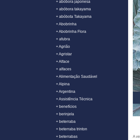
+ abóbora japonesa
+ abóbora takayama
+ abóbota Takayama
+ Abobrinha
+ Abobrinha Flora
+ afubra
+ Agrião
+ Agristar
+ Alface
+ alfaces
+ Alimentação Saudável
+ Alpina
+ Argentina
+ Assistência Técnica
+ benefícios
+ berinjela
+ beterraba
+ beterraba trinton
A ve
+ beterrabas