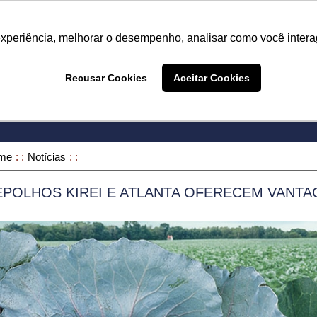
Termo de Conformidade
Informativo
Atendimento/SAC
experiência, melhorar o desempenho, analisar como você intera
A LINHA
PRODUTOS
ONDE COMPRAR
DEPOIME
Recusar Cookies
Aceitar Cookies
ONDE COMPRAR
me
Notícias
EPOLHOS KIREI E ATLANTA OFERECEM VANTA