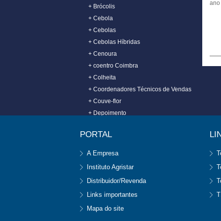
ano
+ Brócolis
+ Cebola
+ Cebolas
+ Cebolas Híbridas
+ Cenoura
+ coentro Coimbra
+ Colheita
+ Coordenadores Técnicos de Vendas
+ Couve-flor
+ Depoimento
+ Dia da Mulher
PORTAL
LI
+ Dia de Campo
+ Distribuidor
A Empresa
T
+ Diversos
Instituto Agristar
T
+ Encontro dos Técnicos
Distribuidor/Revenda
T
+ Especialidades
Links importantes
T
+ ETEC
+ Evento
Mapa do site
+ Eventos