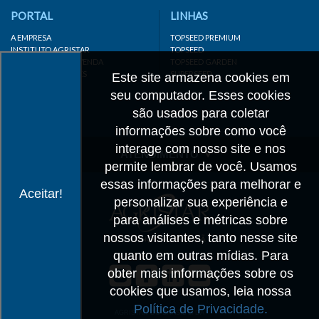
PORTAL
LINHAS
A EMPRESA
TOPSEED PREMIUM
INSTITUTO AGRISTAR
TOPSEED
DISTRIBUIDOR/REVENDA
TOPSEED GARDEN
LINKS IMPORTANTES
SUPERSEED
Este site armazena cookies em
CADASTRE-SE
seu computador. Esses cookies
MAPA DO SITE
são usados para coletar
informações sobre como você
interage com nosso site e nos
ATENDIMENTO
permite lembrar de você. Usamos
CONTATO
essas informações para melhorar e
Aceitar!
personalizar sua experiência e
CADASTRO
para análises e métricas sobre
IMPRENSA
nossos visitantes, tanto nesse site
TRABALHE CONOSCO
quanto em outras mídias. Para
obter mais informações sobre os
Matriz SP
cookies que usamos, leia nossa
+55 19 3514-7330
Política de Privacidade.
info@agristar.com.br
AGRISTAR DO BRASIL LTDA