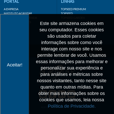
PORTAL
LINHAS
A EMPRESA
TOPSEED PREMIUM
INSTITUTO AGRISTAR
TOPSEED
DISTRIBUIDOR/REVENDA
TOPSEED GARDEN
LINKS IMPORTANTES
SUPERSEED
Este site armazena cookies em
CADASTRE-SE
seu computador. Esses cookies
MAPA DO SITE
são usados para coletar
informações sobre como você
interage com nosso site e nos
ATENDIMENTO
permite lembrar de você. Usamos
CONTATO
essas informações para melhorar e
Aceitar!
personalizar sua experiência e
CADASTRO
para análises e métricas sobre
IMPRENSA
nossos visitantes, tanto nesse site
TRABALHE CONOSCO
quanto em outras mídias. Para
obter mais informações sobre os
Matriz SP
cookies que usamos, leia nossa
+55 19 3514-7330
Política de Privacidade.
info@agristar.com.br
AGRISTAR DO BRASIL LTDA