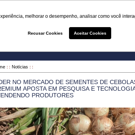
Termo de Conformidade
Informativo
Atendimento/SAC
experiência, melhorar o desempenho, analisar como você intera
A LINHA
PRODUTOS
ONDE COMPRAR
DEPOIME
Recusar Cookies
Aceitar Cookies
ONDE COMPRAR
me
Notícias
ÍDER NO MERCADO DE SEMENTES DE CEBOLAS
REMIUM APOSTA EM PESQUISA E TECNOLOGI
TENDENDO PRODUTORES