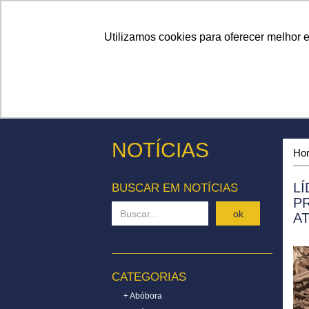
Linhas
Conheça a Agristar
Utilizamos cookies para oferecer melhor 
NOTÍCIAS
Ho
L
BUSCAR EM NOTÍCIAS
P
ok
A
CATEGORIAS
+ Abóbora