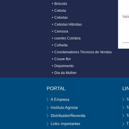
+ Brócolis
+ Cebola
Vari
+ Cebolas
+ Cebolas Híbridas
+ Cenoura
+ coentro Coimbra
+ Colheita
+ Coordenadores Técnicos de Vendas
+ Couve-flor
+ Depoimento
+ Dia da Mulher
+ Dia de Campo
+ Distribuidor
PORTAL
LI
+ Diversos
A Empresa
T
+ Encontro dos Técnicos
+ Especialidades
Instituto Agristar
T
+ ETEC
Distribuidor/Revenda
T
+ Evento
Links importantes
T
+ Eventos