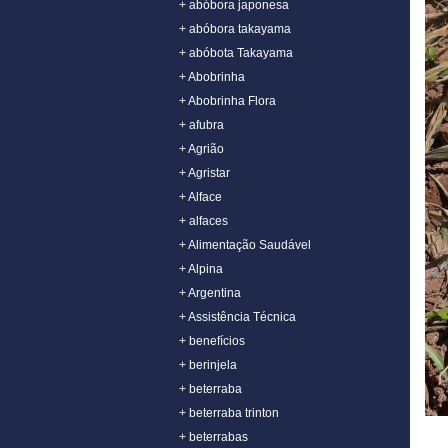
+ abóbora japonesa
+ abóbora takayama
+ abóbota Takayama
+ Abobrinha
+ Abobrinha Flora
+ afubra
+ Agrião
+ Agristar
+ Alface
+ alfaces
+ Alimentação Saudável
+ Alpina
+ Argentina
+ Assistência Técnica
+ benefícios
+ berinjela
+ beterraba
+ beterraba trinton
+ beterrabas