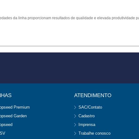
edades da linha proporcionam resultados de qualidade e elevada produtividade par
NHAS
ATENDIMENTO
opseed Premium
SAC/Contato
opseed Garden
Cadastro
opseed
Imprensa
SV
Trabalhe conosco