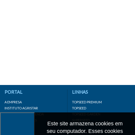
PORTAL
LINHAS
A EMPRESA
TOPSEED PREMIUM
INSTITUTO AGRISTAR
TOPSEED
DISTRIBUIDOR/REVENDA
TOPSEED GARDEN
LINKS IMPORTANTES
SUPERSEED
Este site armazena cookies em
CADASTRE-SE
seu computador. Esses cookies
MAPA DO SITE