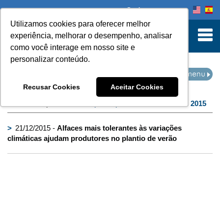
Onde comprar
Utilizamos cookies para oferecer melhor
turn to Content
experiência, melhorar o desempenho, analisar
como você interage em nosso site e
personalizar conteúdo.
IMPRENSA
Recusar Cookies
Aceitar Cookies
Home
Imprensa
filtro por arquivo de:
dezembro de 2015
>
21/12/2015 -
Alfaces mais tolerantes às variações
climáticas ajudam produtores no plantio de verão