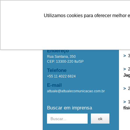
Linhas
Conheça a Agristar
Utilizamos cookies para oferecer melhor 
IMPRENSA
Ho
Attuale Comunicação
Endereço
>
3
Rua Santana, 350
CEP: 13300-220 Itu/SP
>
2
Telefone
Jag
+55 11 4022 6824
E-mail
>
2
attuale@attualecomunicacao.com.br
>
1
Buscar em imprensa
fís
ok