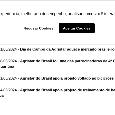
Termo de Conformidade
Informativo
Atendimento/SAC
experiência, melhorar o desempenho, analisar como você intera
AGRISTAR
INSTITUTO
NOT
Recusar Cookies
Aceitar Cookies
me
Imprensa
filtro por arquivo de:
maio de 2024
1/05/2024 -
Dia de Campo da Agristar aquece mercado brasileiro 
8/05/2024 -
Agristar do Brasil foi uma das patrocinadoras da 4ª
uariúna
1/05/2024 -
Agristar do Brasil apoia projeto voltado ao bicicross
4/05/2024 -
Agristar do Brasil apoia projeto de treinamento de 
ica