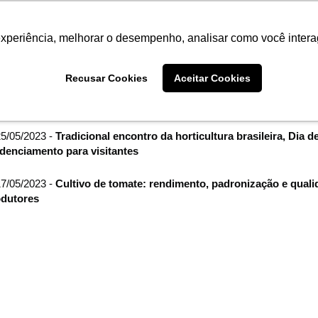
Termo de Conformidade
Informativo
Atendimento/SAC
experiência, melhorar o desempenho, analisar como você intera
AGRISTAR
INSTITUTO
NOT
Recusar Cookies
Aceitar Cookies
me
Imprensa
filtro por arquivo de:
maio de 2023
5/05/2023 -
Tradicional encontro da horticultura brasileira, Dia 
denciamento para visitantes
7/05/2023 -
Cultivo de tomate: rendimento, padronização e qual
dutores