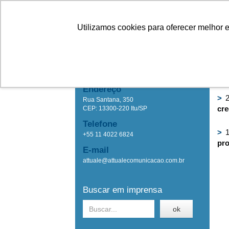
Linhas
Conheça a Agristar
Utilizamos cookies para oferecer melhor 
IMPRENSA
Ho
Attuale Comunicação
Endereço
>
2
Rua Santana, 350
cre
CEP: 13300-220 Itu/SP
Telefone
>
1
+55 11 4022 6824
pro
E-mail
attuale@attualecomunicacao.com.br
Buscar em imprensa
ok