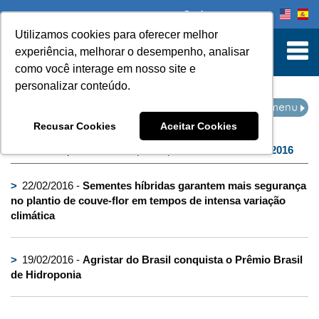
Onde comprar
Utilizamos cookies para oferecer melhor
turn to Content
experiência, melhorar o desempenho, analisar
como você interage em nosso site e
personalizar conteúdo.
IMPRENSA
Recusar Cookies
Aceitar Cookies
Home
Imprensa
filtro por arquivo de:
fevereiro de 2016
>
22/02/2016 -
Sementes híbridas garantem mais segurança
no plantio de couve-flor em tempos de intensa variação
climática
>
19/02/2016 -
Agristar do Brasil conquista o Prêmio Brasil
de Hidroponia