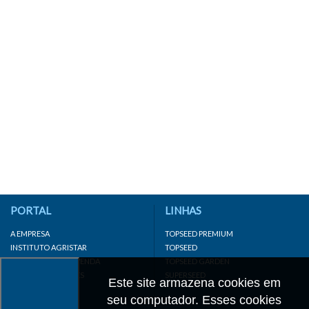
PORTAL
LINHAS
A EMPRESA
TOPSEED PREMIUM
INSTITUTO AGRISTAR
TOPSEED
DISTRIBUIDOR/REVENDA
TOPSEED GARDEN
LINKS IMPORTANTES
SUPERSEED
Este site armazena cookies em
CADASTRE-SE
seu computador. Esses cookies
MAPA DO SITE