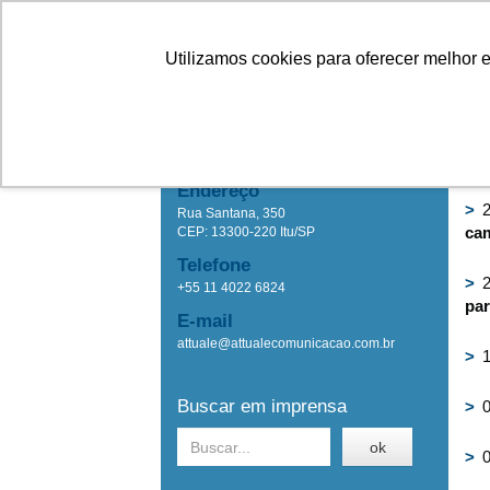
Linhas
Conheça a Agristar
Utilizamos cookies para oferecer melhor 
IMPRENSA
Ho
Attuale Comunicação
Endereço
>
2
Rua Santana, 350
ca
CEP: 13300-220 Itu/SP
Telefone
>
2
+55 11 4022 6824
par
E-mail
attuale@attualecomunicacao.com.br
>
1
Buscar em imprensa
>
0
ok
>
0