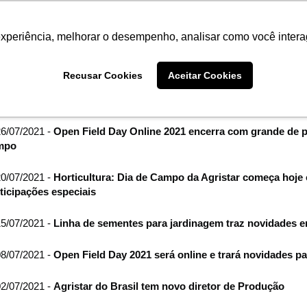
Termo de Conformidade
Informativo
Atendimento/SAC
experiência, melhorar o desempenho, analisar como você intera
AGRISTAR
INSTITUTO
NOT
Recusar Cookies
Aceitar Cookies
me
Imprensa
filtro por arquivo de:
julho de 2021
6/07/2021 -
Open Field Day Online 2021 encerra com grande de pú
mpo
0/07/2021 -
Horticultura: Dia de Campo da Agristar começa hoje
ticipações especiais
5/07/2021 -
Linha de sementes para jardinagem traz novidades e
8/07/2021 -
Open Field Day 2021 será online e trará novidades pa
2/07/2021 -
Agristar do Brasil tem novo diretor de Produção