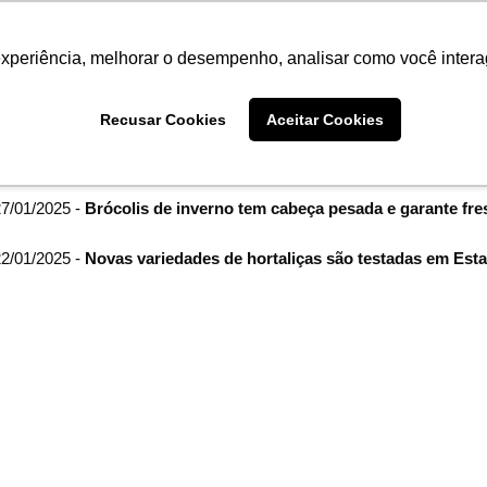
Termo de Conformidade
Informativo
Atendimento/SAC
experiência, melhorar o desempenho, analisar como você intera
AGRISTAR
INSTITUTO
NOT
Recusar Cookies
Aceitar Cookies
me
Imprensa
filtro por arquivo de:
janeiro de 2025
7/01/2025 -
Brócolis de inverno tem cabeça pesada e garante fr
2/01/2025 -
Novas variedades de hortaliças são testadas em Est