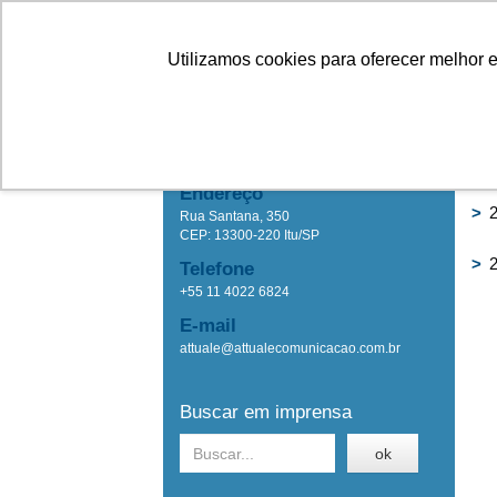
Linhas
Conheça a Agristar
Utilizamos cookies para oferecer melhor 
IMPRENSA
Ho
Attuale Comunicação
Endereço
>
2
Rua Santana, 350
CEP: 13300-220 Itu/SP
>
2
Telefone
+55 11 4022 6824
E-mail
attuale@attualecomunicacao.com.br
Buscar em imprensa
ok