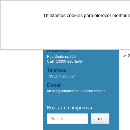
Linhas
Conheça a Agristar
Utilizamos cookies para oferecer melhor 
IMPRENSA
Ho
Attuale Comunicação
Endereço
>
2
Rua Santana, 350
CEP: 13300-220 Itu/SP
Telefone
+55 11 4022 6824
E-mail
attuale@attualecomunicacao.com.br
Buscar em imprensa
ok