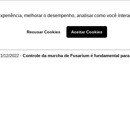
Termo de Conformidade
Informativo
Atendimento/SAC
experiência, melhorar o desempenho, analisar como você intera
AGRISTAR
INSTITUTO
NOT
Recusar Cookies
Aceitar Cookies
me
Imprensa
filtro por arquivo de:
dezembro de 2022
1/12/2022 -
Controle da murcha de Fusarium é fundamental para t