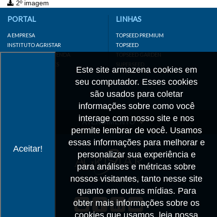
2º imagem
PORTAL
LINHAS
A EMPRESA
TOPSEED PREMIUM
INSTITUTO AGRISTAR
TOPSEED
DISTRIBUIDOR/REVENDA
TOPSEED GARDEN
LINKS IMPORTANTES
SUPERSEED
Este site armazena cookies em
CADASTRE-SE
seu computador. Esses cookies
MAPA DO SITE
são usados para coletar
informações sobre como você
interage com nosso site e nos
ATENDIMENTO
permite lembrar de você. Usamos
CONTATO
essas informações para melhorar e
Aceitar!
personalizar sua experiência e
CADASTRO
para análises e métricas sobre
IMPRENSA
nossos visitantes, tanto nesse site
TRABALHE CONOSCO
quanto em outras mídias. Para
obter mais informações sobre os
Matriz SP
cookies que usamos, leia nossa