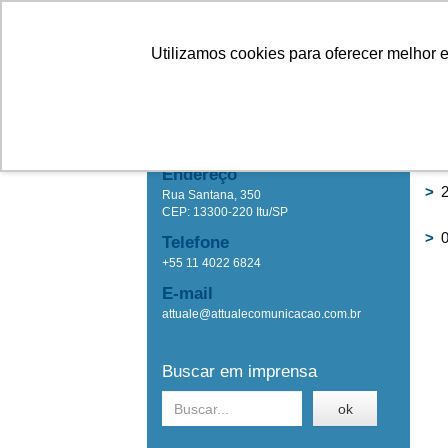
Linhas
Conheça a Agristar
Utilizamos cookies para oferecer melhor 
IMPRENSA
Ho
Attuale Comunicação
Endereço
>
2
Rua Santana, 350
CEP: 13300-220 Itu/SP
>
0
Telefone
+55 11 4022 6824
E-mail
attuale@attualecomunicacao.com.br
Buscar em imprensa
ok