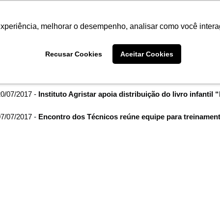
Termo de Conformidade
Informativo
Atendimento/SAC
experiência, melhorar o desempenho, analisar como você intera
AGRISTAR
INSTITUTO
NOT
Recusar Cookies
Aceitar Cookies
me
Imprensa
filtro por arquivo de:
julho de 2017
0/07/2017 -
Instituto Agristar apoia distribuição do livro infanti
7/07/2017 -
Encontro dos Técnicos reúne equipe para treinament